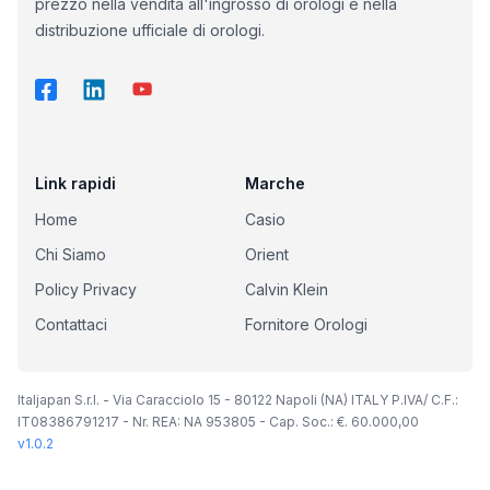
prezzo nella vendita all'ingrosso di orologi e nella
distribuzione ufficiale di orologi.
Link rapidi
Marche
Home
Casio
Chi Siamo
Orient
Policy Privacy
Calvin Klein
Contattaci
Fornitore Orologi
Italjapan S.r.l. - Via Caracciolo 15 - 80122 Napoli (NA) ITALY P.IVA/ C.F.:
IT08386791217 - Nr. REA: NA 953805 - Cap. Soc.: €. 60.000,00
v
1.0.2