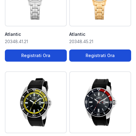
Atlantic
Atlantic
20348.41.21
20348.45.21
Registrati Ora
Registrati Ora