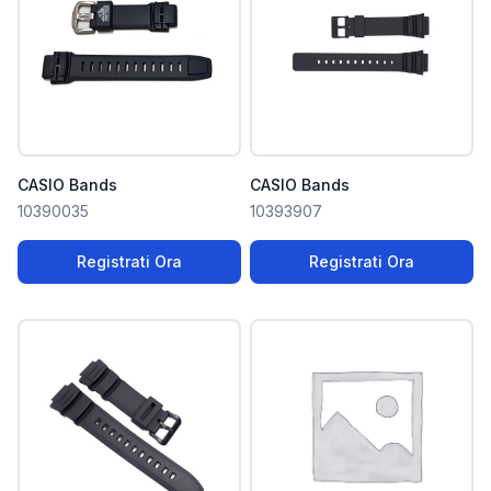
CASIO Bands
CASIO Bands
10390035
10393907
Registrati Ora
Registrati Ora