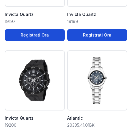
Invicta Quartz
Invicta Quartz
19197
19199
Registrati Ora
Registrati Ora
Invicta Quartz
Atlantic
19200
20335.41.01BK