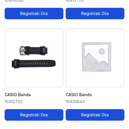
10406536
10410723
Registrati Ora
Registrati Ora
CASIO Bands
CASIO Bands
10412702
10435844
Registrati Ora
Registrati Ora