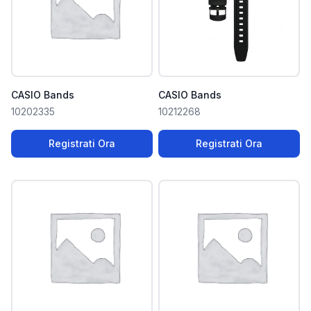
CASIO Bands
CASIO Bands
10202335
10212268
Registrati Ora
Registrati Ora