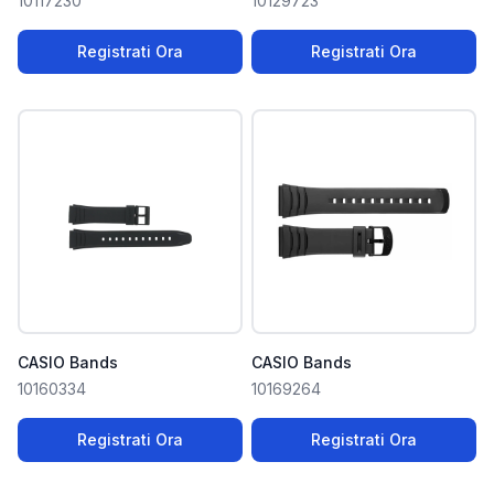
10117230
10129723
Registrati Ora
Registrati Ora
CASIO Bands
CASIO Bands
10160334
10169264
Registrati Ora
Registrati Ora