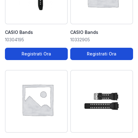
CASIO Bands
CASIO Bands
10304195
10332905
Registrati Ora
Registrati Ora