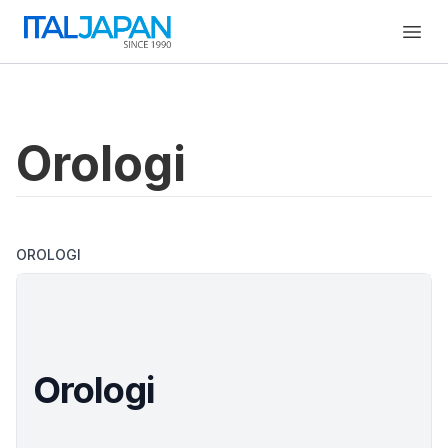
Open
Orologi
OROLOGI
Orologi