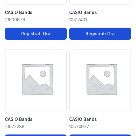
CASIO Bands
CASIO Bands
10500876
10512401
Registrati Ora
Registrati Ora
CASIO Bands
CASIO Bands
10572288
10574977