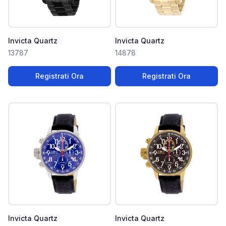
Invicta Quartz
Invicta Quartz
13787
14878
Registrati Ora
Registrati Ora
Invicta Quartz
Invicta Quartz