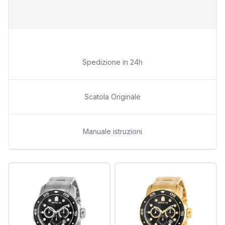
Spedizione in 24h
Scatola Originale
Manuale istruzioni