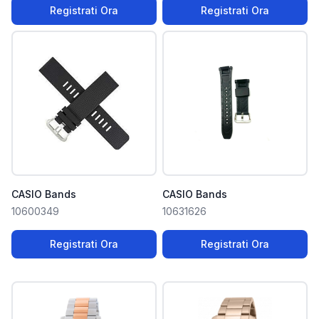
Registrati Ora
Registrati Ora
CASIO Bands
CASIO Bands
10600349
10631626
Registrati Ora
Registrati Ora