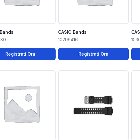
 Bands
CASIO Bands
CAS
980
10299416
103
Registrati Ora
Registrati Ora