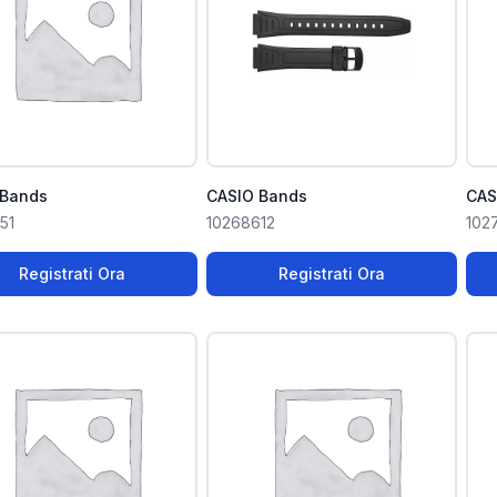
 Bands
CASIO Bands
CAS
51
10268612
102
Registrati Ora
Registrati Ora