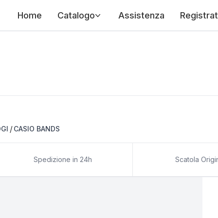
Home
Catalogo
Assistenza
Registrat
/
GI
CASIO BANDS
Spedizione in 24h
Scatola Origi