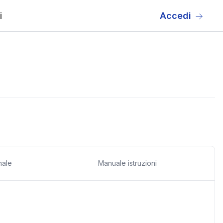
i
Accedi
nale
Manuale istruzioni