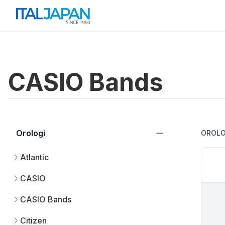
CASIO Bands
Orologi
OROLO
Atlantic
CASIO
CASIO Bands
Citizen