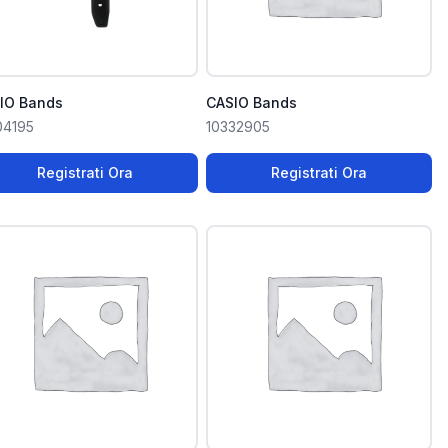
IO Bands
CASIO Bands
04195
10332905
Registrati Ora
Registrati Ora