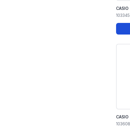
CASIO
10334
CASIO
103608