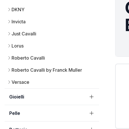
DKNY
Invicta
Just Cavalli
Lorus
Roberto Cavalli
Roberto Cavalli by Franck Muller
Versace
Gioielli
Pelle