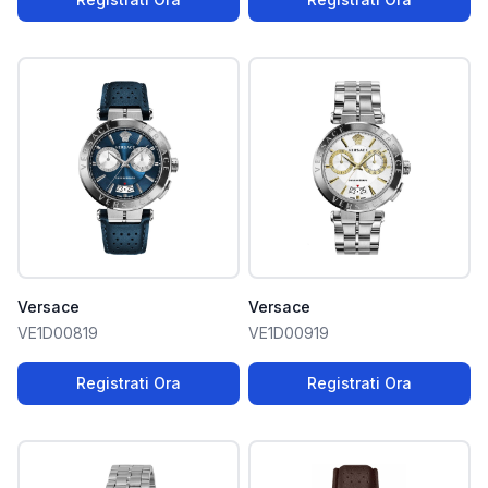
Versace
Versace
VE1D00819
VE1D00919
Registrati Ora
Registrati Ora