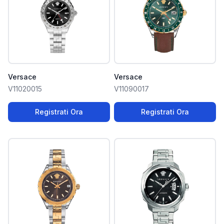
Versace
Versace
V11020015
V11090017
Registrati Ora
Registrati Ora