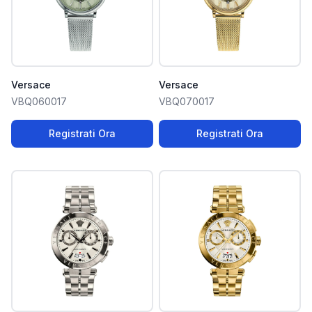
Versace
Versace
VBQ060017
VBQ070017
Registrati Ora
Registrati Ora