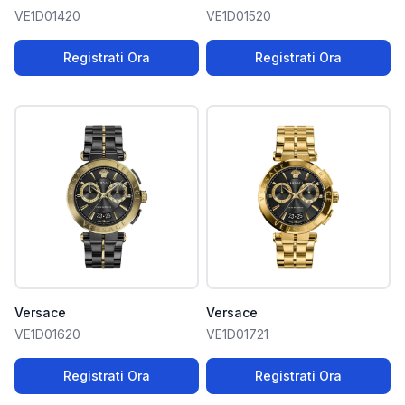
VE1D01420
VE1D01520
Registrati Ora
Registrati Ora
Versace
Versace
VE1D01620
VE1D01721
Registrati Ora
Registrati Ora