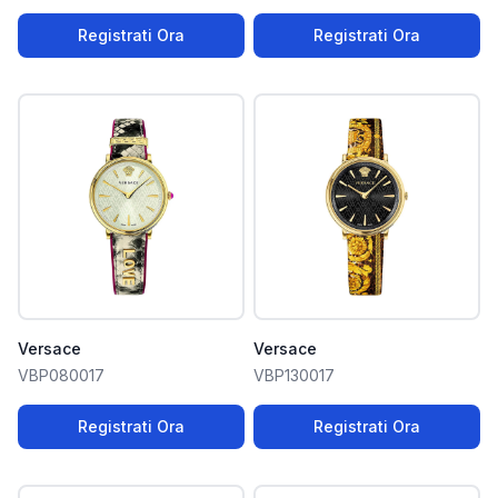
Registrati Ora
Registrati Ora
Versace
Versace
VBP080017
VBP130017
Registrati Ora
Registrati Ora