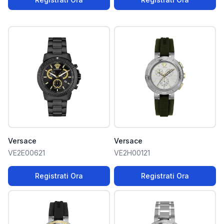
Versace
Versace
VE2E00621
VE2H00121
Registrati Ora
Registrati Ora