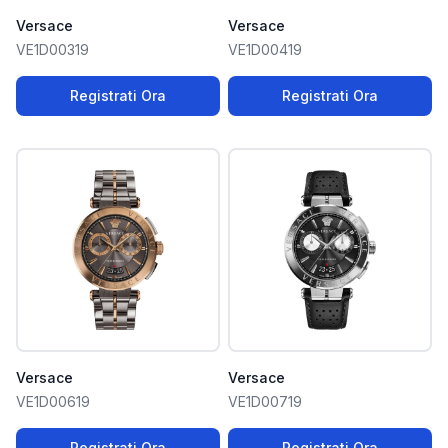
Versace
Versace
VE1D00319
VE1D00419
Registrati Ora
Registrati Ora
Versace
Versace
VE1D00619
VE1D00719
Registrati Ora
Registrati Ora