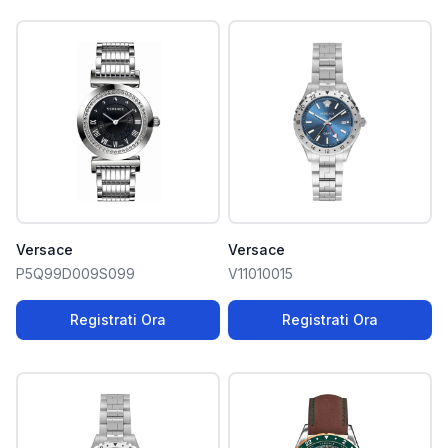
Versace
Versace
P5Q99D009S099
V11010015
Registrati Ora
Registrati Ora