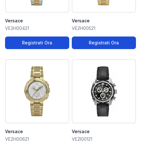
Versace
Versace
VE2H00421
VE2H00521
Registrati Ora
Registrati Ora
Versace
Versace
VE2H00621
VE2I00121