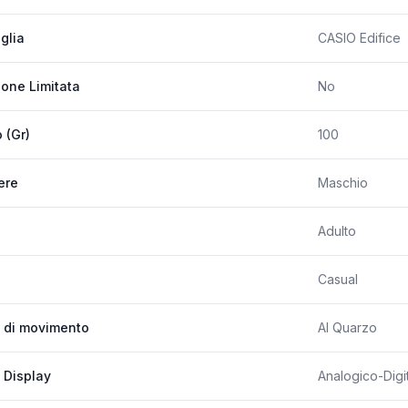
glia
CASIO Edifice
ione Limitata
No
 (Gr)
100
ere
Maschio
Adulto
Casual
 di movimento
Al Quarzo
 Display
Analogico-Digi