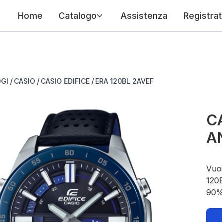
Home
Catalogo
Assistenza
Registrat
/
/
/
GI
CASIO
CASIO EDIFICE
ERA 120BL 2AVEF
CA
A
Vuoi
120B
90%.