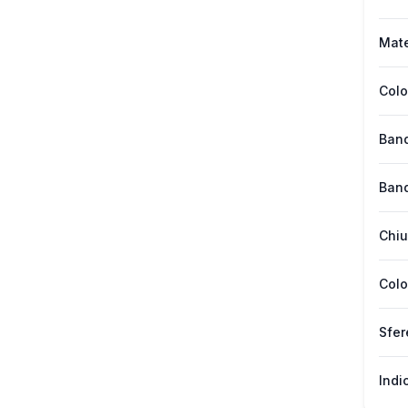
Mate
Colo
Band
Band
Chiu
Colo
Sfer
Indi