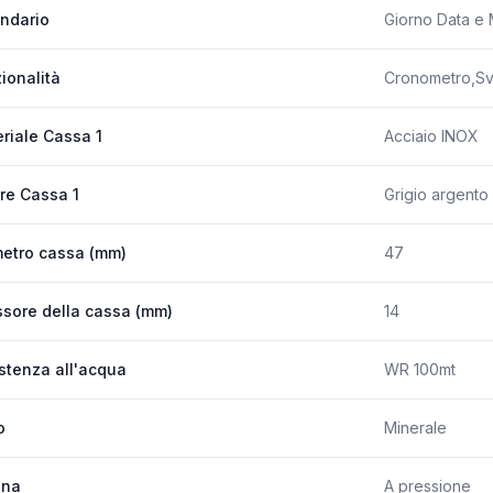
ndario
Giorno Data e
ionalità
Cronometro,Sve
riale Cassa 1
Acciaio INOX
re Cassa 1
Grigio argento
etro cassa (mm)
47
sore della cassa (mm)
14
stenza all'acqua
WR 100mt
o
Minerale
ona
A pressione