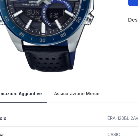
Des
Our 
rmazioni Aggiuntive
Assicurazione Merce
colo
ERA-120BL-2A
ca
CASIO