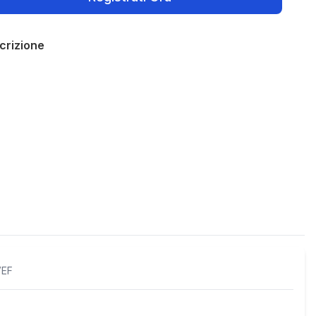
crizione
Policies
VEF