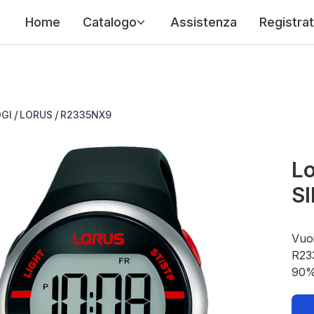
Home
Catalogo
Assistenza
Registrat
/
/
GI
LORUS
R2335NX9
Lo
SI
Vuoi
R233
90%.