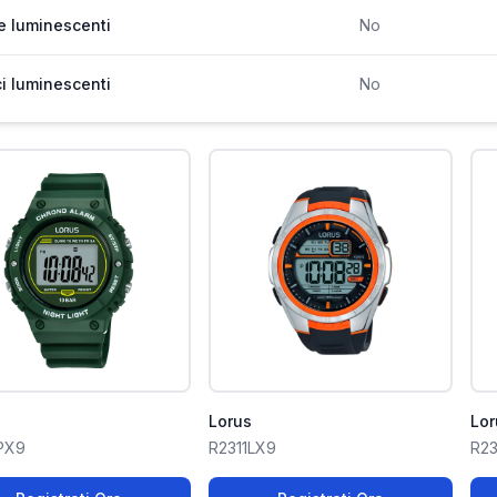
e luminescenti
No
ci luminescenti
No
Lorus
Lor
PX9
R2311LX9
R2