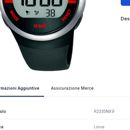
Des
Our 
rmazioni Aggiuntive
Assicurazione Merce
colo
R2335NX9
ca
Lorus