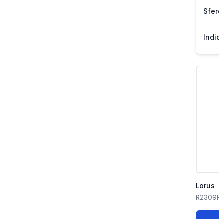
Sfer
Indi
Lorus
R2309