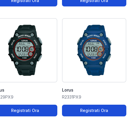
Registrati Ora
Registrati Ora
us
Lorus
329PX9
R2331PX9
Registrati Ora
Registrati Ora