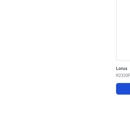
Lorus
R2333