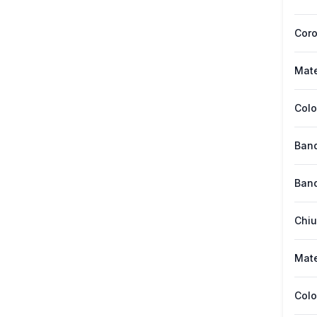
Cor
Mate
Colo
Band
Band
Chiu
Mate
Colo