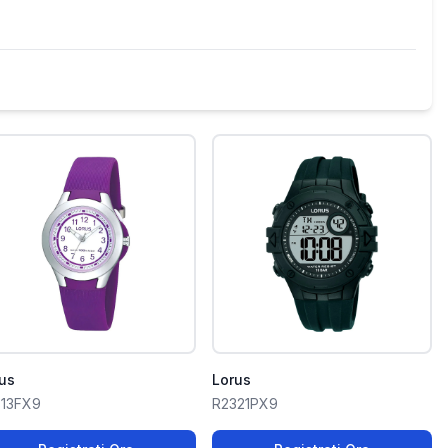
us
Lorus
313FX9
R2321PX9