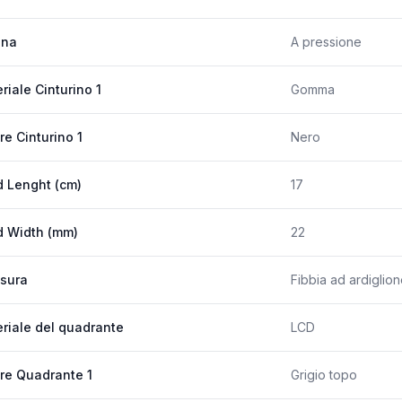
ona
A pressione
riale Cinturino 1
Gomma
re Cinturino 1
Nero
 Lenght (cm)
17
 Width (mm)
22
sura
Fibbia ad ardiglio
riale del quadrante
LCD
re Quadrante 1
Grigio topo