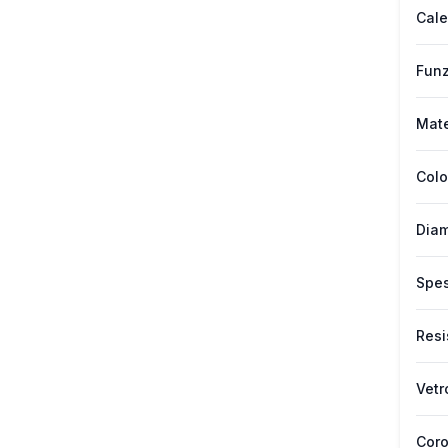
Cale
Funz
Mate
Colo
Diam
Spes
Resi
Vetr
Cor