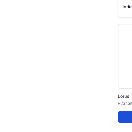
Indi
Lorus
R2343