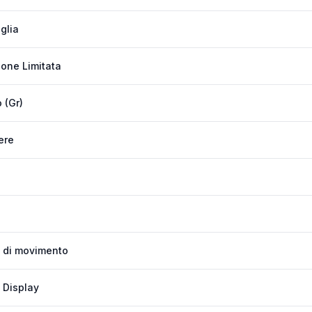
glia
ione Limitata
 (Gr)
ere
 di movimento
 Display