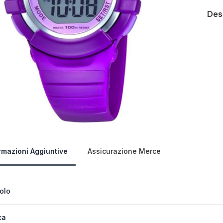
Des
Our 
rmazioni Aggiuntive
Assicurazione Merce
colo
ca