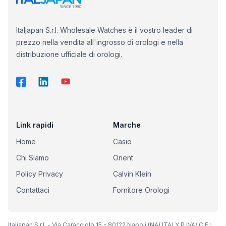
Italjapan S.r.l. Wholesale Watches è il vostro leader di
prezzo nella vendita all'ingrosso di orologi e nella
distribuzione ufficiale di orologi.
Link rapidi
Marche
Home
Casio
Chi Siamo
Orient
Policy Privacy
Calvin Klein
Contattaci
Fornitore Orologi
Italjapan S.r.l. - Via Caracciolo 15 - 80122 Napoli (NA) ITALY P.IVA/ C.F.: