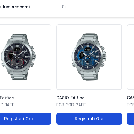
ci luminescenti
Sì
Edifice
CASIO Edifice
CAS
D-1AEF
ECB-30D-2AEF
EC
Registrati Ora
Registrati Ora