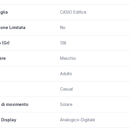
glia
CASIO Edifice
ione Limitata
No
 (Gr)
138
ere
Maschio
Adulto
Casual
 di movimento
Solare
 Display
Analogico-Digitale