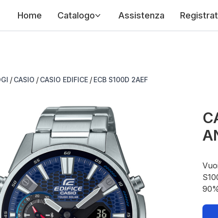
Home
Catalogo
Assistenza
Registrat
/
/
/
GI
CASIO
CASIO EDIFICE
ECB S100D 2AEF
CA
A
Vuoi
S100
90%.