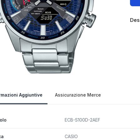
Des
Our 
rmazioni Aggiuntive
Assicurazione Merce
colo
ECB-S100D-2AEF
ca
CASIO