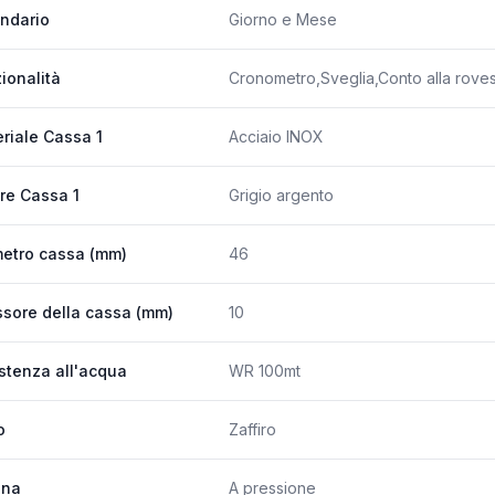
ndario
Giorno e Mese
ionalità
Cronometro,Sveglia,Conto alla rovesc
riale Cassa 1
Acciaio INOX
re Cassa 1
Grigio argento
etro cassa (mm)
46
sore della cassa (mm)
10
stenza all'acqua
WR 100mt
o
Zaffiro
ona
A pressione