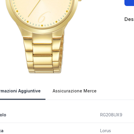
Des
Our 
rmazioni Aggiuntive
Assicurazione Merce
colo
RG208UX9
ca
Lorus