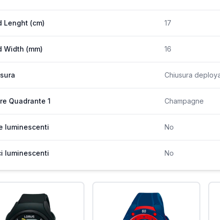
 Lenght (cm)
17
 Width (mm)
16
sura
Chiusura deployan
re Quadrante 1
Champagne
e luminescenti
No
ci luminescenti
No