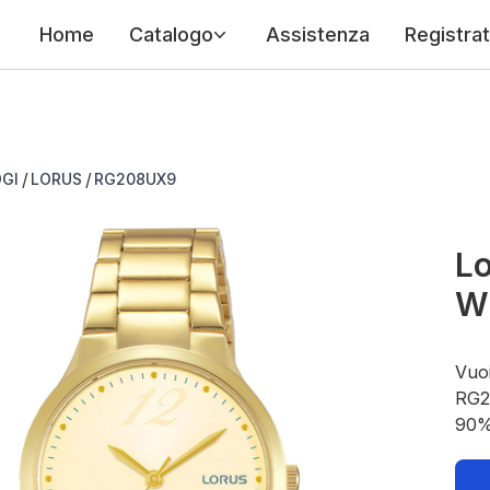
Home
Catalogo
Assistenza
Registrat
/
/
GI
LORUS
RG208UX9
Lo
W
Vuoi
RG20
90%.