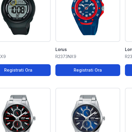
Lorus
Lor
LX9
R2373NX9
R2
Registrati Ora
Registrati Ora