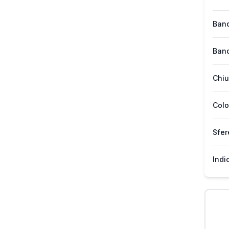
Band
Band
Chiu
Colo
Sfer
Indi