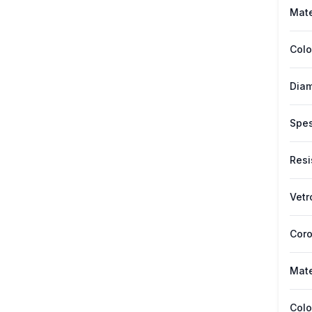
Mate
Colo
Diam
Spes
Resi
Vetr
Cor
Mate
Colo