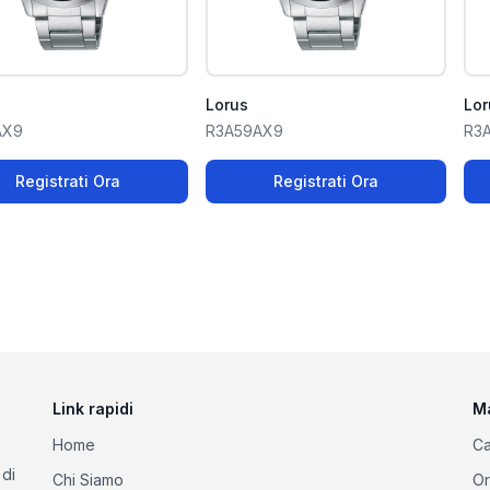
Lorus
Lor
AX9
R3A59AX9
R3
Registrati Ora
Registrati Ora
Link rapidi
M
Home
Ca
 di
Chi Siamo
Or