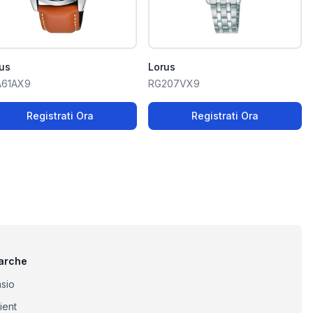
us
Lorus
A61AX9
RG207VX9
Registrati Ora
Registrati Ora
arche
sio
ient