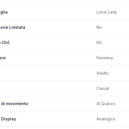
glia
Lorus Lady
ione Limitata
No
 (Gr)
60
ere
Femmina
Adulto
Casual
 di movimento
Al Quarzo
 Display
Analogico