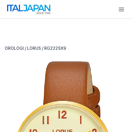
Open
/
/
OROLOGI
LORUS
RG222SX9