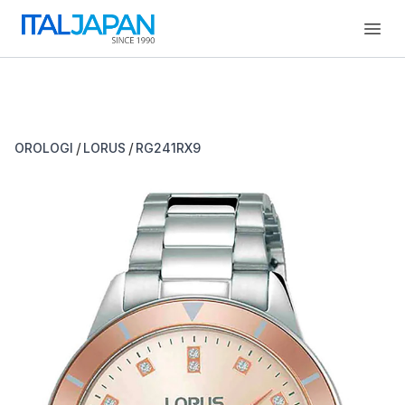
Open
/
/
OROLOGI
LORUS
RG241RX9