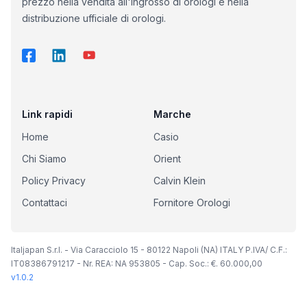
prezzo nella vendita all'ingrosso di orologi e nella
distribuzione ufficiale di orologi.
Link rapidi
Marche
Home
Casio
Chi Siamo
Orient
Policy Privacy
Calvin Klein
Contattaci
Fornitore Orologi
Italjapan S.r.l. - Via Caracciolo 15 - 80122 Napoli (NA) ITALY P.IVA/ C.F.:
IT08386791217 - Nr. REA: NA 953805 - Cap. Soc.: €. 60.000,00
v
1.0.2